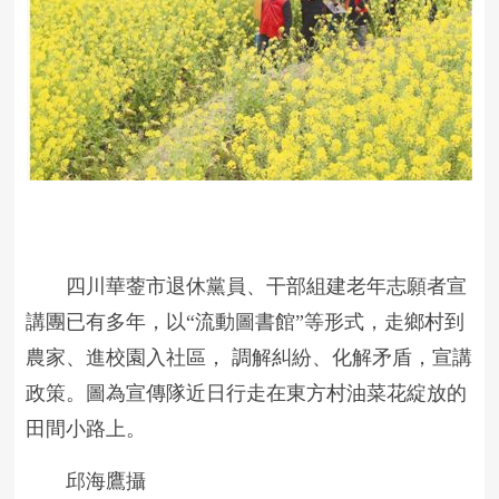
四川華蓥市退休黨員、干部組建老年志願者宣
講團已有多年，以“流動圖書館”等形式，走鄉村到
農家、進校園入社區， 調解糾紛、化解矛盾，宣講
政策。圖為宣傳隊近日行走在東方村油菜花綻放的
田間小路上。
邱海鷹攝