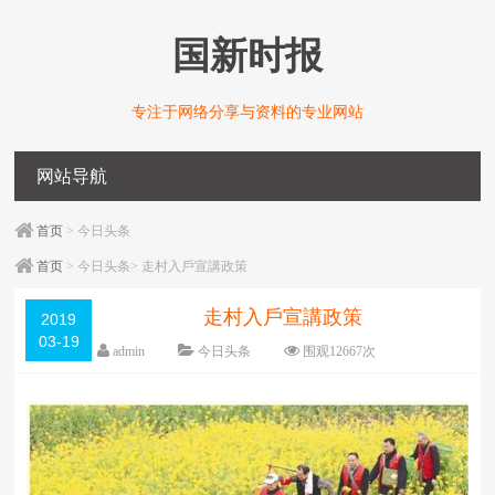
国新时报
专注于网络分享与资料的专业网站
网站导航
首页
> 今日头条
首页
> 今日头条> 走村入戶宣講政策
走村入戶宣講政策
2019
03-19
admin
今日头条
围观
12667
次
编辑日期：
03-19
字体：
大
中
小