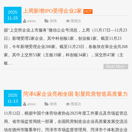
上周新增IPO受理企业2家
HOT
2025
11-25
admin
舆情
围观
次
据“上交所企业上市服务”微信公众号消息，上周（11月17日—11月23
日）新增受理2家企业。其中科创板1家，创业板1家。截至11月23
日，今年新增受理企业200家。截至11月23日，各板块在审企业共268
家。其中上交所53家（主板19家，科创板34家），深交所47家（主
板....
Read More
>
菏泽6家企业亮相全国 彰显民营智造高质量力
2025
11-13
量
HOT
admin
舆情
围观
次
11月12日，根据中国个体劳动者协会2025年度工作要点及市场监管总
局、省市场监管局统一部署，全国民营制造业企业高质量发展交流活
动在德州市隆重举行。菏泽市市场监督管理局、菏泽市个体私营企业