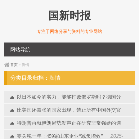
国新时报
专注于网络分享与资料的专业网站
网站导航
首页
> 舆情
分类目录归档：
舆情
以日本如今的实力，能够打败俄罗斯吗？德国分
析：一天内结束战斗
2026-04-08
比美国还嚣张的国家出现，禁止所有中国外交官
入境，不让统一
2026-02-12
特朗普再就伊朗局势发声正在研究非常强硬的选
项
2026-01-12
零关税一年：459家山东企业“减负增效”
2025-