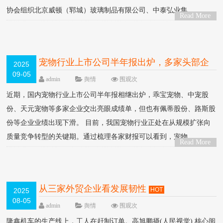
协会组织北京威顿（郓城）玻璃制品有限公司、中泰弘业集....
Read More
>
宠物行业上市公司半年报出炉，多家头部企
2025
09-05
业表现亮眼
HOT
admin
舆情
围观
次
近期，国内宠物行业上市公司半年报相继出炉，乖宝宠物、中宠股
份、天元宠物等多家企业交出亮眼成绩单，但也有佩蒂股份、路斯股
份等企业业绩出现下滑。 目前，我国宠物行业正处在从规模扩张向
质量竞争转型的关键期。通过梳理各家财报可以看到，宠物....
Read More
>
从三家外贸企业看发展韧性
HOT
2025
08-05
admin
舆情
围观
次
隆鑫机车的生产线上，工人在赶制订单。高旭鹏摄(人民视觉) 核心阅