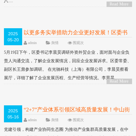
八....
Read More
>
以更多务实举措助力企业更好发展！区委书
2025
05-20
记李晨昊调研外资外贸企业
HOT
admin
舆情
围观
次
5月19日下午，区委书记李晨昊调研外资外贸企业，面对面与企业负
责人沟通交流，了解企业发展情况，回应企业发展诉求。区委常委、
副区长王鼐参加调研。 在光驰科技（上海）有限公司，李晨昊察看
展厅，详细了解了企业发展历程、生产经营等情况。李晨昊....
Read More
>
“2+7”产业体系引领区域高质量发展！中山街
2025
05-16
道集聚40余家科学仪器企业
HOT
admin
舆情
围观
次
党建引领，构建产业协同生态圈 为推动产业集群高质量发展，在中