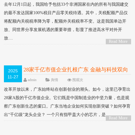
去年12月1日起，我国给予包括33个非洲国家在内的所有与我国建交
的最不发达国家100%税目产品零关税待遇。其中，关税配额产品仅
将配额内关税税率降为零，配额外关税税率不变。这是我国单边开
放、同世界分享发展机遇的重要举措，彰显了推进高水平对外开
放....
Read More
>
28家千亿市值企业扎根广东 金融与科技双向
2025
11-27
奔赴
HOT
admin
舆情
围观
次
改革开放以来，广东始终站在创新创业的潮头。如今，这里已孕育出
28家A股的千亿市值企业。它们既是中国制造业的中坚力量，也是观
察广东创新生态的窗口。广东当地企业如何实现创新突破？如何孕育
出“千亿级”龙头企业？ 一个只有指甲盖大小的芯片，是....
Read More
>