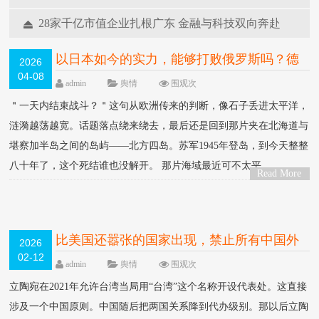
12-15
28家千亿市值企业扎根广东 金融与科技双向奔赴
2025-11-27
以日本如今的实力，能够打败俄罗斯吗？德
2026
04-08
国分析：一天内结束战斗
HOT
admin
舆情
围观
次
＂一天内结束战斗？＂这句从欧洲传来的判断，像石子丢进太平洋，
涟漪越荡越宽。话题落点绕来绕去，最后还是回到那片夹在北海道与
堪察加半岛之间的岛屿——北方四岛。苏军1945年登岛，到今天整整
八十年了，这个死结谁也没解开。 那片海域最近可不太平....
Read More
>
比美国还嚣张的国家出现，禁止所有中国外
2026
02-12
交官入境，不让统一
HOT
admin
舆情
围观
次
立陶宛在2021年允许台湾当局用“台湾”这个名称开设代表处。这直接
涉及一个中国原则。中国随后把两国关系降到代办级别。那以后立陶