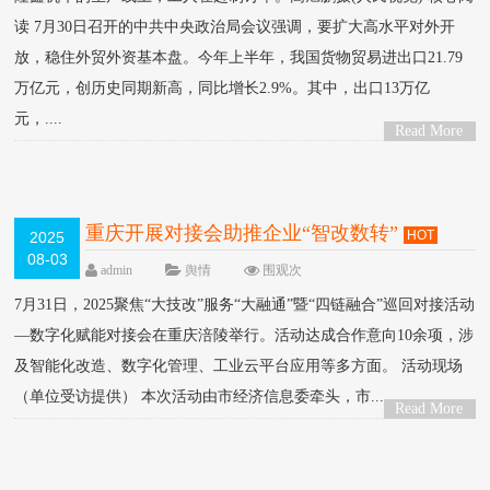
读 7月30日召开的中共中央政治局会议强调，要扩大高水平对外开
放，稳住外贸外资基本盘。今年上半年，我国货物贸易进出口21.79
万亿元，创历史同期新高，同比增长2.9%。其中，出口13万亿
元，....
Read More
>
重庆开展对接会助推企业“智改数转”
HOT
2025
08-03
admin
舆情
围观
次
7月31日，2025聚焦“大技改”服务“大融通”暨“四链融合”巡回对接活动
—数字化赋能对接会在重庆涪陵举行。活动达成合作意向10余项，涉
及智能化改造、数字化管理、工业云平台应用等多方面。 活动现场
（单位受访提供） 本次活动由市经济信息委牵头，市....
Read More
>