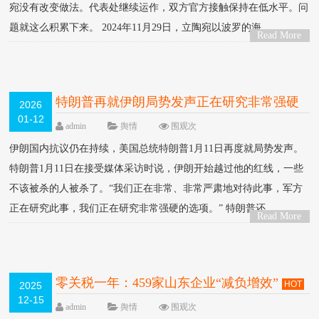
宛没有改变做法。代表处继续运作，双方官方接触保持在低水平。问
题就这么积累下来。 2024年11月29日，立陶宛以波罗的海....
Read More
>
特朗普再就伊朗局势发声正在研究非常强硬
2026
01-12
的选项
HOT
admin
舆情
围观
次
伊朗国内抗议仍在持续，美国总统特朗普1月11日再度就局势发声。
特朗普1月11日在接受媒体采访时说，伊朗开始越过他的红线，一些
不该被杀的人被杀了。“我们正在非常、非常严肃地对待此事，军方
正在研究此事，我们正在研究非常强硬的选项。” 特朗普还....
Read More
>
零关税一年：459家山东企业“减负增效”
HOT
2025
12-15
admin
舆情
围观
次