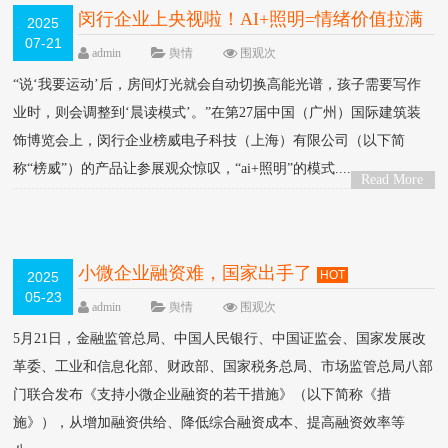
闵行企业上央视啦！AI+照明=情绪价值拉满
2025
07-21
HOT
admin
舆情
围观
次
“说‘我要运动’后，房间灯光就会自动切换高能光谱，孩子需要写作
业时，则会调整到‘晨读模式’。”在第27届中国（广州）国际建筑装
饰博览会上，闵行企业榜威电子科技（上海）有限公司（以下简
称“榜威”）的产品让参展观众惊叹，“ai+照明”的模式....
Read More
>
小微企业融资难，国家出手了
HOT
2025
05-23
admin
舆情
围观
次
5月21日，金融监管总局、中国人民银行、中国证监会、国家发展改
革委、工业和信息化部、财政部、国家税务总局、市场监管总局八部
门联合发布《支持小微企业融资的若干措施》（以下简称《措
施》），从增加融资供给、降低综合融资成本、提高融资效率等