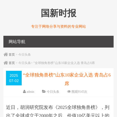
国新时报
专注于网络分享与资料的专业网站
网站导航
首页
> 今日头条
首页
> 今日头条> “全球独角兽榜”山东10家企业入选 青岛占6席
“全球独角兽榜”山东10家企业入选 青岛占6
2025
07-02
席
admin
今日头条
围观
9145
次
编辑日期：
07-02
字体：
大
中
小
近日，胡润研究院发布《2025全球独角兽榜》，列
出了全球成立于2000年之后、价值10亿美元以上的