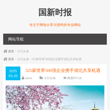
国新时报
专注于网络分享与资料的专业网站
网站导航
首页
> 今日头条
首页
> 今日头条> 325家世界500强企业携手湖北共享机遇
325家世界500强企业携手湖北共享机遇
2025
03-20
admin
今日头条
围观
9013
次
编辑日期：
03-20
字体：
大
中
小